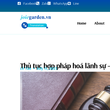
Facebook
Zalo
WhatsApp
Line
Home
About
Thủ tục hợp pháp hoá lãnh sự –
Lê Tân
July 11, 2023