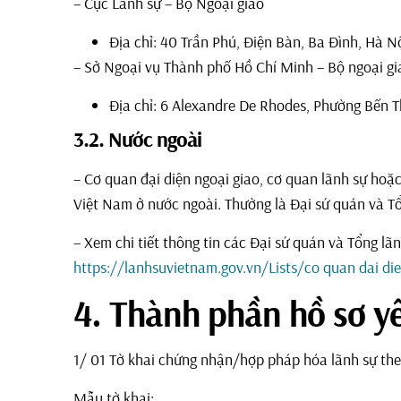
– Cục Lãnh sự – Bộ Ngoại giao
Địa chỉ: 40 Trần Phú, Điện Bàn, Ba Đình, Hà Nộ
– Sở Ngoại vụ Thành phố Hồ Chí Minh – Bộ ngoại gi
Địa chỉ: 6 Alexandre De Rhodes, Phường Bến 
3.2. Nước ngoài
– Cơ quan đại diện ngoại giao, cơ quan lãnh sự hoặ
Việt Nam ở nước ngoài. Thường là Đại sứ quán và T
– Xem chi tiết thông tin các Đại sứ quán và Tổng lãn
https://lanhsuvietnam.gov.vn/Lists/co quan dai die
4. Thành phần hồ sơ y
1/ 01 Tờ khai chứng nhận/hợp pháp hóa lãnh sự t
Mẫu tờ khai: