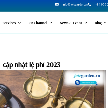
info@joiegarden.vn
+84 909 
Services
PR Channel
News & Event
Blog
 cập nhật lệ phí 2023