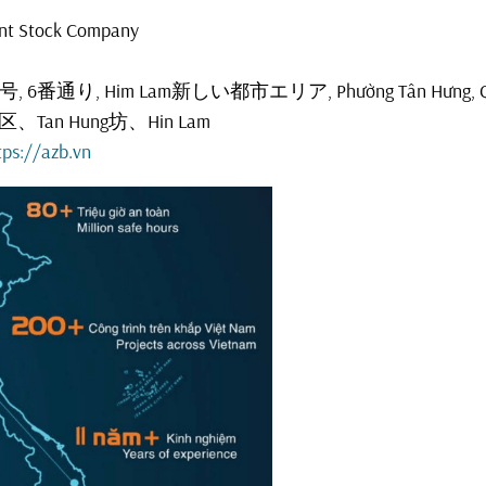
nt Stock Company
号, 6番通り, Him Lam新しい都市エリア, Phường Tân Hưng, Quận 
an Hung坊、Hin Lam
tps://azb.vn