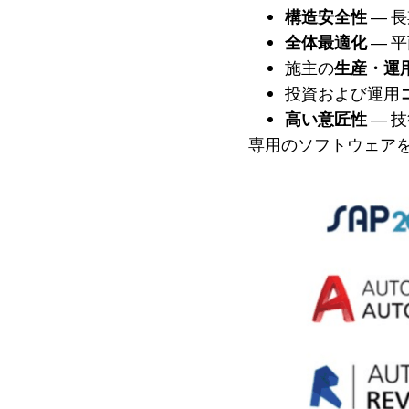
構造安全性
― 
全体最適化
― 
施主の
生産・運
投資および運用
高い意匠性
― 
専用のソフトウェア