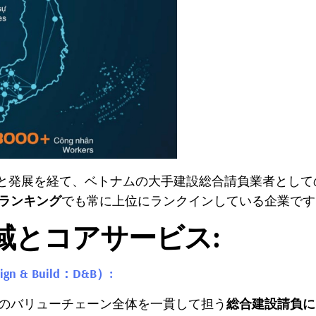
建設と発展を経て、ベトナムの大手建設総合請負業者とし
業ランキング
でも常に上位にランクインしている企業です
域とコアサービス
:
n & Build：D&B）:
トのバリューチェーン全体を一貫して担う
総合建設請負に