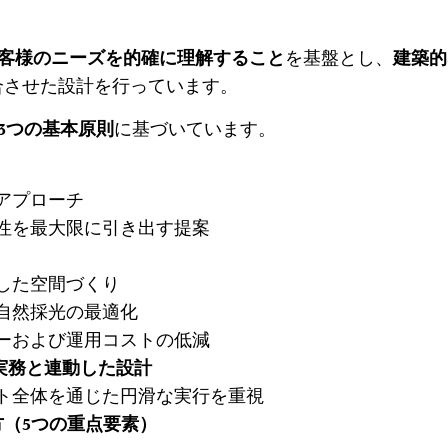
客様のニーズを的確に理解すること
を基盤とし、
建築的
合させた設計を行っています。
3つの基本原則
に基づいています。
アプローチ
性を最大限に引き出す提案
した空間づくり
自然採光の最適化
ーおよび運用コストの低減
実務と連動した設計
ト全体を通じた円滑な実行を重視
（5つの重点要素）