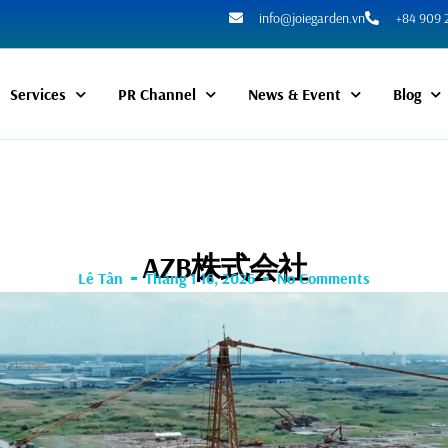
info@joiegarden.vn
+84 909 
Services
PR Channel
News & Event
Blog
AZB株式会社
Lê Tân
Tháng 1 16, 2026
No Comments