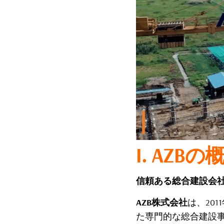
I. AZBの
信頼ある総合建設会社
AZB株式会社
は、20
た専門的な総合建設