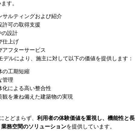
います。
ンサルティングおよび紹介
設許可の取得支援
Pの設計
び仕上げ
びアフターサービス
&Bモデルにより、施主に対して以下の価値を提供します：
体の工期短縮
な管理
体化による高い整合性
美観を兼ね備えた建築物の実現
事にとどまらず、
利用者の体験価値を重視し、機能性と長
・業務空間のソリューション
を提供しています。