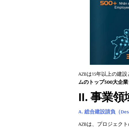
AZBは15年以上の
ムのトップ500大企
II.
事業領
A. 総合建設請負（Desig
AZBは、プロジェク