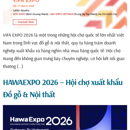
VIFA EXPO 2026 là một trong những hội chợ quốc tế lớn nhất Việt
Nam trong lĩnh vực đồ gỗ & nội thất, quy tụ hàng trăm doanh
nghiệp xuất khẩu và hàng nghìn nhà mua hàng quốc tế. Hội chợ
mang đến không gian trưng bày chuyên nghiệp, cơ hội kết nối giao
thương […]
HAWAEXPO 2026 – Hội chợ xuất khẩu
Đồ gỗ & Nội thất