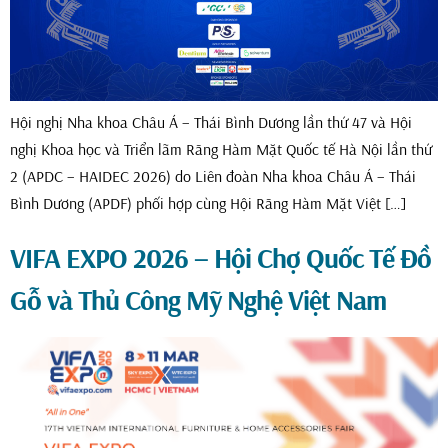
Hội nghị Nha khoa Châu Á – Thái Bình Dương lần thứ 47 và Hội
nghị Khoa học và Triển lãm Răng Hàm Mặt Quốc tế Hà Nội lần thứ
2 (APDC – HAIDEC 2026) do Liên đoàn Nha khoa Châu Á – Thái
Bình Dương (APDF) phối hợp cùng Hội Răng Hàm Mặt Việt […]
VIFA EXPO 2026 – Hội Chợ Quốc Tế Đồ
Gỗ và Thủ Công Mỹ Nghệ Việt Nam