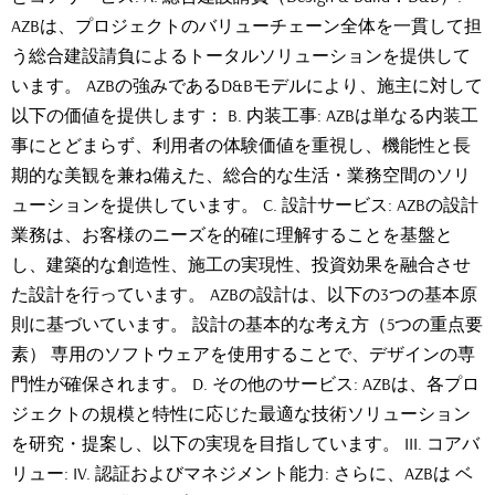
AZBは、プロジェクトのバリューチェーン全体を一貫して担
う総合建設請負によるトータルソリューションを提供して
います。 AZBの強みであるD&Bモデルにより、施主に対して
以下の価値を提供します： B. 内装工事: AZBは単なる内装工
事にとどまらず、利用者の体験価値を重視し、機能性と長
期的な美観を兼ね備えた、総合的な生活・業務空間のソリ
ューションを提供しています。 C. 設計サービス: AZBの設計
業務は、お客様のニーズを的確に理解することを基盤と
し、建築的な創造性、施工の実現性、投資効果を融合させ
た設計を行っています。 AZBの設計は、以下の3つの基本原
則に基づいています。 設計の基本的な考え方（5つの重点要
素） 専用のソフトウェアを使用することで、デザインの専
門性が確保されます。 D. その他のサービス: AZBは、各プロ
ジェクトの規模と特性に応じた最適な技術ソリューション
を研究・提案し、以下の実現を目指しています。 III. コアバ
リュー: IV. 認証およびマネジメント能力: さらに、AZBは ベ