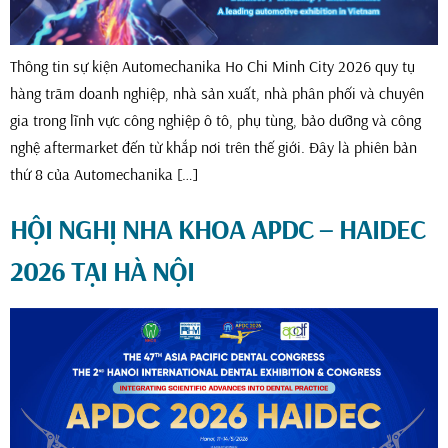
Thông tin sự kiện Automechanika Ho Chi Minh City 2026 quy tụ
hàng trăm doanh nghiệp, nhà sản xuất, nhà phân phối và chuyên
gia trong lĩnh vực công nghiệp ô tô, phụ tùng, bảo dưỡng và công
nghệ aftermarket đến từ khắp nơi trên thế giới. Đây là phiên bản
thứ 8 của Automechanika […]
HỘI NGHỊ NHA KHOA APDC – HAIDEC
2026 TẠI HÀ NỘI