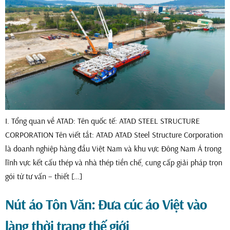
I. Tổng quan về ATAD: Tên quốc tế: ATAD STEEL STRUCTURE
CORPORATION Tên viết tắt: ATAD ATAD Steel Structure Corporation
là doanh nghiệp hàng đầu Việt Nam và khu vực Đông Nam Á trong
lĩnh vực kết cấu thép và nhà thép tiền chế, cung cấp giải pháp trọn
gói từ tư vấn – thiết […]
Nút áo Tôn Văn: Đưa cúc áo Việt vào
làng thời trang thế giới