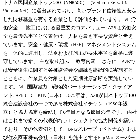
トナム民間企業トップ500（VNR500）（Vietnam Report &
VietnamNet）に選出されており、高いブランド信頼性と安定
した財務基盤を有する企業として評価されています。 VI. 労
働安全 ― 施工における最重要のコアバリュー: AZBは労働安
全を最優先事項と位置付け、人材を最も重要な資産と考え
ています。安全・健康・環境（HSE）マネジメントシステム
を一体的に運用し、法令および施主の要求事項を厳格に遵
守しています。 主な取り組み： 教育内容： さらに、AZBで
は安全衛生に関する各種講習会や訓練を継続的に実施する
とともに、作業員を対象とした定期健康診断を実施してい
ます。 VII. 国際協力 – 戦略的パートナーシップ・クライア
ント: AZB & ICHIKEN (日本） 2025年は、AZBが日本トップ100
総合建設会社の一つである株式会社イチケン（1930年設
立）と協力協定を締結して6年目となる節目の年です。 両社
はこれまで多くの代表的なプロジェクトで協力関係を築い
ており、その代表例として、BRGグループ（ベトナム）およ
び住友商事株式会社（日本）を施主とするFujiMartスーパー