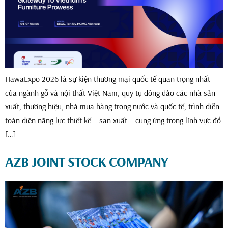
HawaExpo 2026 là sự kiện thương mại quốc tế quan trọng nhất
của ngành gỗ và nội thất Việt Nam, quy tụ đông đảo các nhà sản
xuất, thương hiệu, nhà mua hàng trong nước và quốc tế, trình diễn
toàn diện năng lực thiết kế – sản xuất – cung ứng trong lĩnh vực đồ
[…]
AZB JOINT STOCK COMPANY