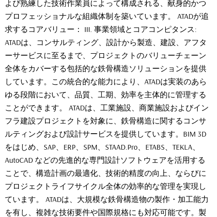
よび熟練した技術作業員によって構成される、献身的かつ
プロフェッショナルな組織体制を築いています。 ATADが追
求するコアバリュー： III. 事業領域とコアコンピタンス:
ATADは、コンサルティング、設計から製造、建設、アフタ
ーサービスに至るまで、プロジェクトのバリューチェーン
全体をカバーする包括的な鉄骨構造ソリューションを提供
しています。この統合的な能力により、ATADは実装のあら
ゆる段階において、品質、工期、効率を主体的に管理する
ことができます。 ATADは、工業施設、商業施設およびイン
フラ建設プロジェクトを対象に、鉄骨構造に関するコンサ
ルティングおよび設計サービスを提供しています。BIM 3D
をはじめ、SAP、ERP、SPM、STAAD.Pro、ETABS、TEKLA、
AutoCAD などの先進的な専門設計ソフトウェアを活用する
ことで、構造計画の最適化、技術的精度の向上、ならびに
プロジェクトライフサイクル全体の効率的な管理を実現し
ています。 ATADは、大規模な鉄骨構造物の製作・加工能力
を有し、複雑な技術要件や国際規格にも対応可能です。製