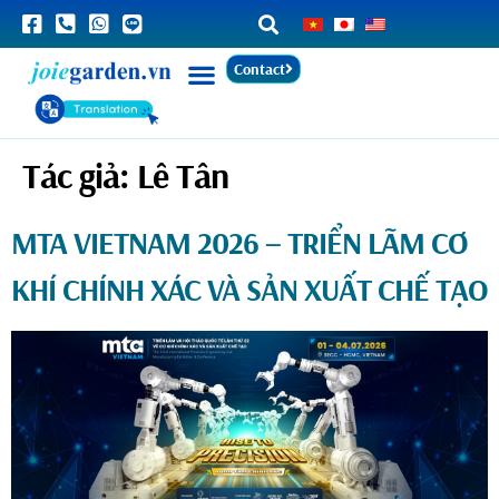
Contact
Tác giả:
Lê Tân
MTA VIETNAM 2026 – TRIỂN LÃM CƠ
KHÍ CHÍNH XÁC VÀ SẢN XUẤT CHẾ TẠO