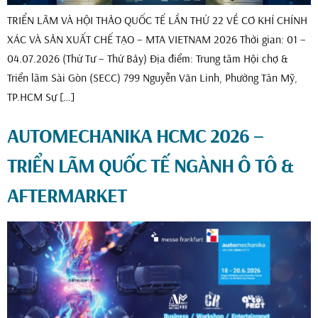
TRIỂN LÃM VÀ HỘI THẢO QUỐC TẾ LẦN THỨ 22 VỀ CƠ KHÍ CHÍNH
XÁC VÀ SẢN XUẤT CHẾ TẠO – MTA VIETNAM 2026 Thời gian: 01 –
04.07.2026 (Thứ Tư – Thứ Bảy) Địa điểm: Trung tâm Hội chợ &
Triển lãm Sài Gòn (SECC) 799 Nguyễn Văn Linh, Phường Tân Mỹ,
TP.HCM Sự […]
AUTOMECHANIKA HCMC 2026 –
TRIỂN LÃM QUỐC TẾ NGÀNH Ô TÔ &
AFTERMARKET