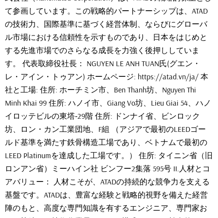
て参画しています。この戦略的パートナーシップは、ATAD
の技術力、国際基準に基づく経営体制、ならびにグローバ
ル市場における信頼性を示すものであり、日本をはじめと
する先進市場でのさらなる成長を力強く後押ししていま
す。 代表取締役社長： NGUYEN LE ANH TUAN氏(グエン・
レ・アイン・トゥアン) ホームページ: https://atad.vn/ja/ 本
社と工場: 住所: ホーチミン市、Ben Thanh坊、Nguyen Thi
Minh Khai 99 住所: ハノイ市、Giang Vo坊、Lieu Giai 54、ハノ
イロッテビルの東塔‐29階 住所: ドンナイ省、ビンロック
坊、ロン・カン工業団地、F組 （アジアで最初のLEEDゴー
ルド基準を満たす鉄骨構造工場であり、ベトナムで最初の
LEED Platinumを達成した工場です。） 住所: タイニン省（旧
ロンアン省）ミーハイン社 ビンフー2集落 595号 II.人材とコ
アバリュー： 人材こそが、ATADの持続的な競争力を支える
基盤です。ATADは、豊富な経験と戦略的視野を備えた経営
陣のもと、高度な専門知識を有するエンジニア、専門家お