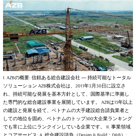
I. AZBの概要: 信頼ある総合建設会社 ― 持続可能なトータル
ソリューション AZB株式会社は、2011年3月30日に設立さ
れ、持続可能な発展を基本方針として、国際基準に準拠し
た専門的な総合建設事業を展開しています。 AZBは15年以上
の建設と発展を経て、ベトナムの大手建設総合請負業者と
しての地位を固め、ベトナムのトップ500大企業ランキング
でも常に上位にランクインしている企業です。 II. 事業領域
とコアサービス: A. 総合建設請負（Design & Build：D&B）: