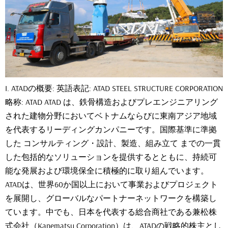
I. ATADの概要: 英語表記: ATAD STEEL STRUCTURE CORPORATION
略称: ATAD ATAD は、鉄骨構造およびプレエンジニアリング
された建物分野においてベトナムならびに東南アジア地域
を代表するリーディングカンパニーです。国際基準に準拠
した コンサルティング・設計、製造、組み立て までの一貫
した包括的なソリューションを提供するとともに、持続可
能な発展および環境保全に積極的に取り組んでいます。
ATADは、世界60か国以上において事業およびプロジェクト
を展開し、グローバルなパートナーネットワークを構築し
ています。中でも、日本を代表する総合商社である兼松株
式会社（Kanematsu Corporation）は、ATADの戦略的株主とし