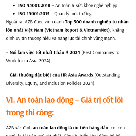
ISO 45001:2018
– An toàn & sức khỏe nghề nghiệp
ISO 14001:2015
– Quản lý môi trường
Ngoài ra, AZB được vinh danh
Top 500 doanh nghiệp tư nhân
lớn nhất Việt Nam (Vietnam Report & VietnamNet)
, khẳng
định uy tín thương hiệu và năng lực tài chính vững mạnh.
–
Nơi làm việc tốt nhất Châu Á 2024
(Best Companies to
Work for in Asia 2024)
–
Giải thưởng đặc biệt của HR Asia Awards
(Outstanding
Diversity, Equity, and Inclusion Policies 2024)
VI. An toàn lao động – Giá trị cốt lõi
trong thi công:
AZB xác định
an toàn lao động là ưu tiên hàng đầu
, coi con
người là tài sản quý giá nhất. Công ty triển khai đồng bộ hệ