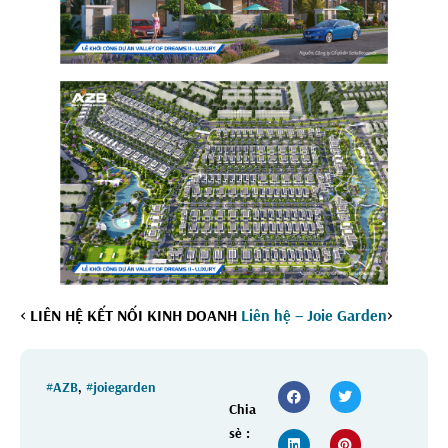
< LIÊN HỆ KẾT NỐI KINH DOANH
Liên hệ – Joie Garden
>
#AZB
,
#joiegarden
Chia
sẻ :