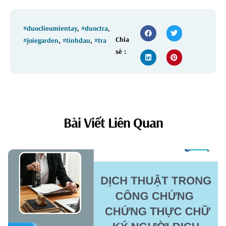
#duoclieumientay
,
#duoctra
,
Chia
#joiegarden
,
#tinhdau
,
#tra
sẻ :
Bài Viết Liên Quan