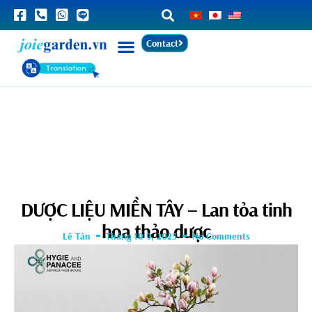
Contact
DƯỢC LIỆU MIỀN TÂY – Lan tỏa tinh
hoa thảo dược
Lê Tân
Tháng 10 9, 2025
No Comments