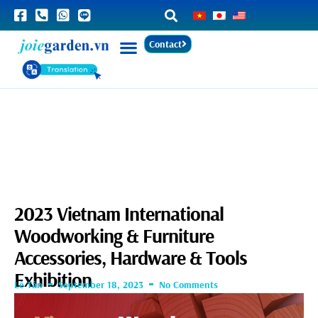
Contact
2023 Vietnam International
Woodworking & Furniture
Accessories, Hardware & Tools
Exhibition
Lê Tân
September 18, 2023
No Comments