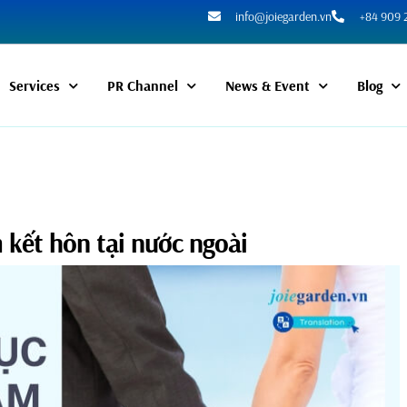
info@joiegarden.vn
+84 909 
Services
PR Channel
News & Event
Blog
m kết hôn tại nước ngoài