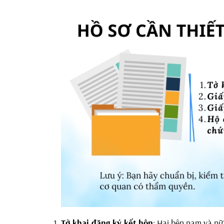
Tờ khai đăng ký kết hôn
: Hai bên nam và nữ