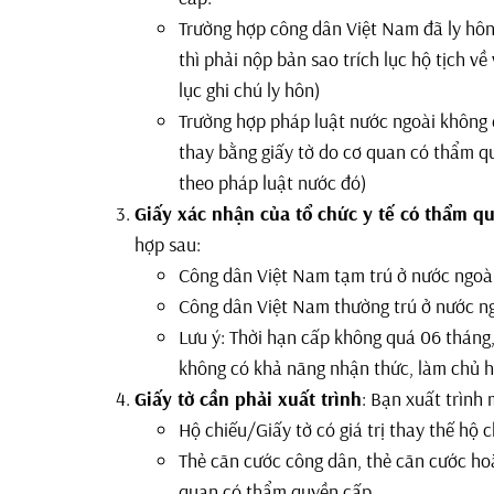
Trường hợp công dân Việt Nam đã ly hôn
thì phải nộp bản sao trích lục hộ tịch về 
lục ghi chú ly hôn)
Trường hợp pháp luật nước ngoài không q
thay bằng giấy tờ do cơ quan có thẩm q
theo pháp luật nước đó)
Giấy xác nhận của tổ chức y tế có thẩm q
hợp sau:
Công dân Việt Nam tạm trú ở nước ngoài
Công dân Việt Nam thường trú ở nước ng
Lưu ý: Thời hạn cấp không quá 06 thán
không có khả năng nhận thức, làm chủ h
Giấy tờ cần phải xuất trình
: Bạn xuất trình 
Hộ chiếu/Giấy tờ có giá trị thay thế hộ c
Thẻ căn cước công dân, thẻ căn cước hoặ
quan có thẩm quyền cấp.