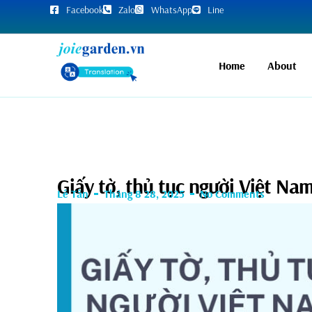
Facebook
Zalo
WhatsApp
Line
Home
About
Giấy tờ, thủ tục người Việt Na
Lê Tân
Tháng 8 28, 2025
No Comments