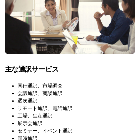
主な通訳サービス
同行通訳、市場調査
会議通訳、商談通訳
逐次通訳
リモート通訳、電話通訳
工場、生産通訳
展示会通訳
セミナー、イベント通訳
同時通訳