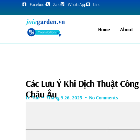
Facebook
Zalo
WhatsApp
Line
Home
About
Các Lưu Ý Khi Dịch Thuật Công
Châu Âu
Lê Tân
Tháng 9 26, 2025
No Comments