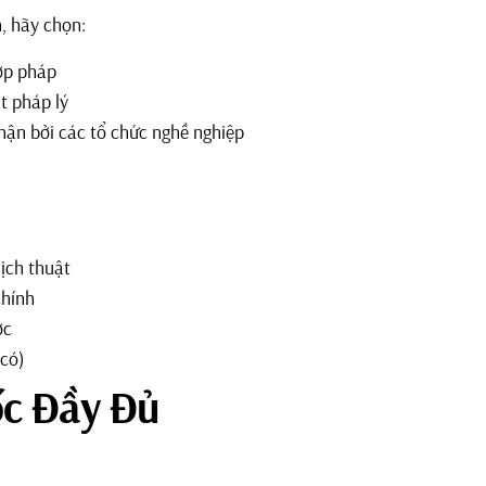
, hãy chọn:
hợp pháp
t pháp lý
hận bởi các tổ chức nghề nghiệp
ịch thuật
chính
ớc
 có)
ốc Đầy Đủ