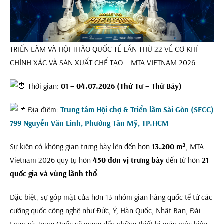
TRIỂN LÃM VÀ HỘI THẢO QUỐC TẾ LẦN THỨ 22 VỀ CƠ KHÍ
CHÍNH XÁC VÀ SẢN XUẤT CHẾ TẠO – MTA VIETNAM 2026
Thời gian:
01 – 04.07.2026 (Thứ Tư – Thứ Bảy)
Địa điểm:
Trung tâm Hội chợ & Triển lãm Sài Gòn (SECC)
799 Nguyễn Văn Linh, Phường Tân Mỹ, TP.HCM
Sự kiện có không gian trưng bày lên đến hơn
13.200 m²
, MTA
Vietnam 2026 quy tụ hơn
450 đơn vị trưng bày
đến từ hơn
21
quốc gia và vùng lãnh thổ
.
Đặc biệt, sự góp mặt của hơn 13 nhóm gian hàng quốc tế từ các
cường quốc công nghệ như Đức, Ý, Hàn Quốc, Nhật Bản, Đài
Loan và Trung Quốc sẽ mang đến những thiết bị máy móc hiện