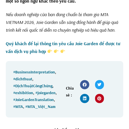
một số ngôn ngữ khác theo yêu cầu.
Nếu doanh nghiệp của bạn đang chuẩn bị tham gia MTA
VIETNAM 2026, Joie Garden sẵn sàng đồng hành để giúp quá
trình kết nối quốc tế diễn ra chuyên nghiệp và hiệu quả hơn.
Quý khách để lại thông tin yêu cầu Joie Garden để được tư
vấn dịch vụ phù hợp
#BusinessInterpretation
,
#dichthuat
,
#DịchThuậtCôngChứng
,
Chia
#exhibition
,
#joiegarden
,
sẻ :
#JoieGardenTranslation
,
#MTA
,
#MTA_Việt_Nam