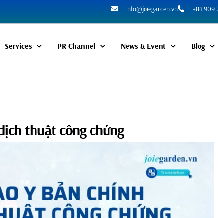
info@joiegarden.vn
+84 909 
Services
PR Channel
News & Event
Blog
dịch thuật công chứng