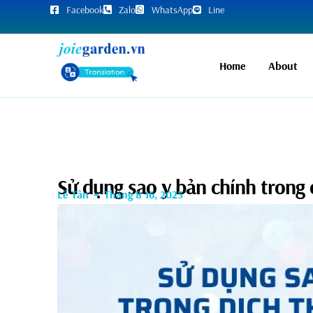
Facebook
Zalo
WhatsApp
Line
Home
About
Sử dụng sao y bản chính trong 
Lê Tân
Tháng 8 16, 2023