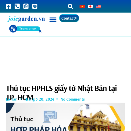
Contact
Thủ tục HPHLS giấy tờ Nhật Bản tại
TP. HCM
Lê Tân
Tháng 5 20, 2024
No Comments