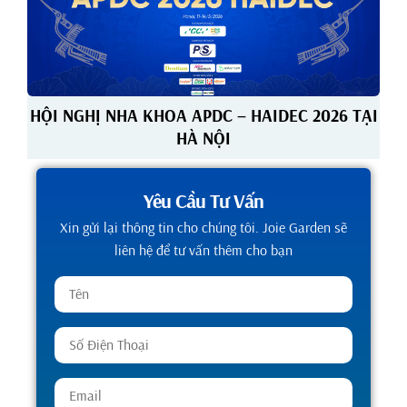
HỘI NGHỊ NHA KHOA APDC – HAIDEC 2026 TẠI
HÀ NỘI
Yêu Cầu Tư Vấn
Xin gửi lại thông tin cho chúng tôi. Joie Garden sẽ
liên hệ để tư vấn thêm cho bạn