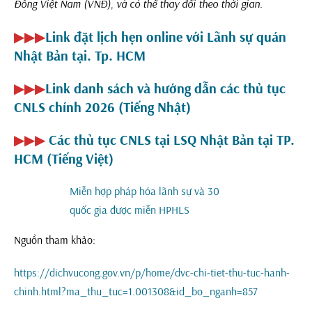
Đồng Việt Nam (VNĐ)
,
và có thể thay đổi theo thời gian.
▶▶▶
Link đặt lịch hẹn online với Lãnh sự quán
Nhật Bản tại. Tp. HCM
▶▶▶
Link danh sách và hướng dẫn các thủ tục
CNLS chính 2026 (Tiếng Nhật)
▶▶▶
Các thủ tục CNLS tại LSQ Nhật Bản tại TP.
HCM (Tiếng Việt)
Miễn hợp pháp hóa lãnh sự và 30
quốc gia được miễn HPHLS
Nguồn tham khảo:
https://dichvucong.gov.vn/p/home/dvc-chi-tiet-thu-tuc-hanh-
chinh.html?ma_thu_tuc=1.001308&id_bo_nganh=857