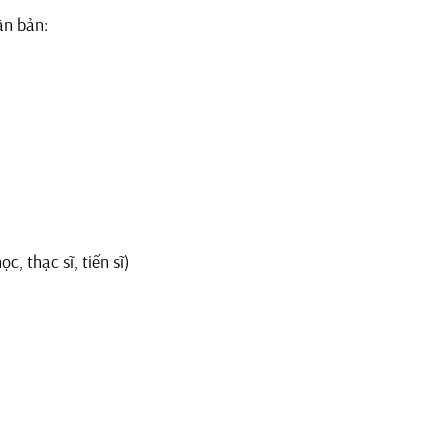
ăn bản:
c, thạc sĩ, tiến sĩ)