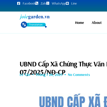
Facebook
Zalo
WhatsApp
Line
Home
About
UBND Cấp Xã Chứng Thực Văn 
07/2025/NĐ-CP
Lê Tân
Tháng 7 26, 2025
No Comments