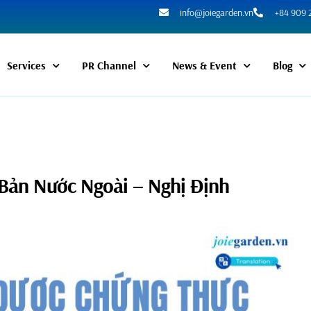
info@joiegarden.vn
+84 909 
Services
PR Channel
News & Event
Blog
Bản Nước Ngoài – Nghị Định